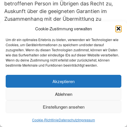
betroffenen Person im Übrigen das Recht zu,
Auskunft über die geeigneten Garantien im
Zusammenhang mit der Übermittlung zu
erhalten.
Cookie-Zustimmung verwalten
Möchte eine betroffene Person dieses
Um dir ein optimales Erlebnis zu bieten, verwenden wir Technologien wie
Auskunftsrecht in Anspruch nehmen, kann sie
Cookies, um Geräteinformationen zu speichern und/oder darauf
zuzugreifen. Wenn du diesen Technologien zustimmst, können wir Daten
sich hierzu jederzeit an einen Mitarbeiter des für
wie das Surfverhalten oder eindeutige IDs auf dieser Website verarbeiten.
die Verarbeitung Verantwortlichen wenden.
Wenn du deine Zustimmung nicht erteilst oder zurückziehst, können
bestimmte Merkmale und Funktionen beeinträchtigt werden.
c) Recht auf Berichtigung
Jede von der Verarbeitung personenbezogener
Akzeptieren
Daten betroffene Person hat das vom
Ablehnen
Europäischen Richtlinien- und Verordnungsgeber
gewährte Recht, die unverzügliche Berichtigung
Einstellungen ansehen
sie betreffender unrichtiger personenbezogener
Daten zu verlangen. Ferner steht der
Cookie-Richtlinie
Datenschutz
Impressum
betroffenen Person das Recht zu, unter