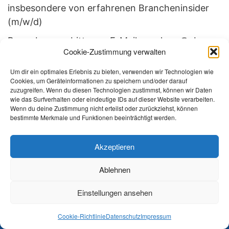
insbesondere von erfahrenen Brancheninsider
(m/w/d)
Bewerbungen bitte per E-Mail an: alex.s@cbw.eu
Cookie-Zustimmung verwalten
oder an
Um dir ein optimales Erlebnis zu bieten, verwenden wir Technologien wie
CBW Reifengroßhandel GmbH
Cookies, um Geräteinformationen zu speichern und/oder darauf
z.H. Alexander Schmidt
zuzugreifen. Wenn du diesen Technologien zustimmst, können wir Daten
wie das Surfverhalten oder eindeutige IDs auf dieser Website verarbeiten.
Am Söterberg 2
Wenn du deine Zustimmung nicht erteilst oder zurückziehst, können
66620 Nonnweiler
bestimmte Merkmale und Funktionen beeinträchtigt werden.
Akzeptieren
Ablehnen
Einstellungen ansehen
© 2026 CBW REIFENGROSSHANDEL
Cookie-Richtlinie
Datenschutz
Impressum
Impressum
Datenschutz
Cookie-Richtlinie (EU)