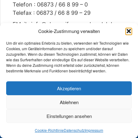
Telefon : 06873 / 66 8 99 – 0
Telefax : 06873 / 66 8 99 – 29
EMail : info@cbw-reifengrosshandel.de
Cookie-Zustimmung verwalten
Geschäftsführer : John Colling
Um dir ein optimales Erlebnis zu bieten, verwenden wir Technologien wie
HRB: 80863 Saarbrücken
Cookies, um Geräteinformationen zu speichern und/oder darauf
zuzugreifen. Wenn du diesen Technologien zustimmst, können wir Daten
UStId-Nr. : DE 138210553
wie das Surfverhalten oder eindeutige IDs auf dieser Website verarbeiten.
Wenn du deine Zustimmung nicht erteilst oder zurückziehst, können
bestimmte Merkmale und Funktionen beeinträchtigt werden.
Akzeptieren
Ablehnen
Einstellungen ansehen
© 2026 CBW REIFENGROSSHANDEL
Cookie-Richtlinie
Datenschutz
Impressum
Impressum
Datenschutz
Cookie-Richtlinie (EU)